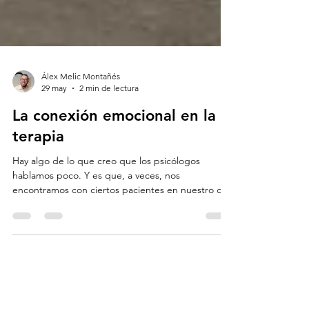
Álex Melic Montañés
29 may
2 min de lectura
La conexión emocional en la
terapia
Hay algo de lo que creo que los psicólogos
hablamos poco. Y es que, a veces, nos
encontramos con ciertos pacientes en nuestro día
a día que nos atraviesan de forma diferente. No
hablo de favoritismos ni de falta de límites
terapéuticos. Tampoco de convertir la terapia en
algo personal, sino de algo más humano y
silencioso: de esos momentos en los que alguien
empieza a hablar delante de ti y reconoces algo