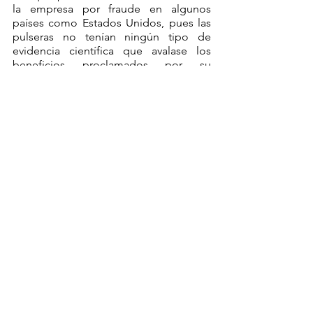
la empresa por fraude en algunos 
países como Estados Unidos, pues las 
pulseras no tenían ningún tipo de 
evidencia científica que avalase los 
beneficios proclamados por su 
publicidad, se pudo constatar que 
Power Balance
 había producido un 
efecto llamada a nuevos consumidores 
(gracias al ‘boca a boca’), puesto que 
gran parte de la población (sobre todo 
joven) había adquirido un ejemplar. De 
esta forma, el consumidor potencial 
adquiría el producto porque una gran 
parte de la gente conocida compraba 
la pulsera, llegando a pensar que esos 
supuestos beneficios debían ser 
ciertos.
Lo cierto es que el sesgo lleva al 
consumidor potencial a comprar un 
producto que, aunque apoyado por la 
mayoría, no produce ningún beneficio 