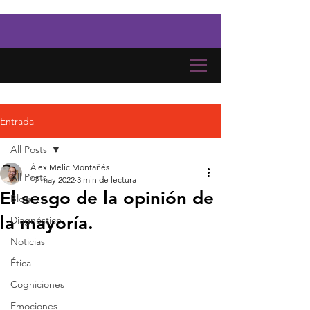
Entrada
All Posts
Álex Melic Montañés
All Posts
17 may 2022
3 min de lectura
El sesgo de la opinión de
Blog
la mayoría.
Diagnóstico
Noticias
Ética
Cogniciones
Emociones